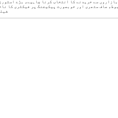
بازاروں سے خریدنے کا انتخاب کرنا چاہیے، بڑے اسٹورز
وط، صاف ستھری اور خوبصورت پیکیجنگ پر فیکٹری کا نام
شیلف