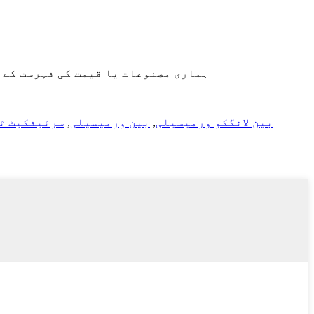
ہماری مصنوعات یا قیمت کی فہرست کے بارے میں پوچھ
بین لانگکو ورمیسیلی
,
بین ورمیسیلی
,
سرٹیفکیٹ ٹا