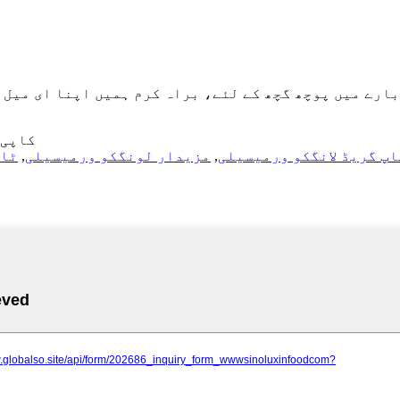
 گچھ کے لئے، براہ کرم ہمیں اپنا ای میل چھوڑ دیں اور ہم 24 گھنٹوں کے ا
© کاپی رائٹ - 2010-
پ گریڈ لانگکو ورمیسیلی
,
مزیدار لونگکو ورمیسیلی
,
ٹاپ