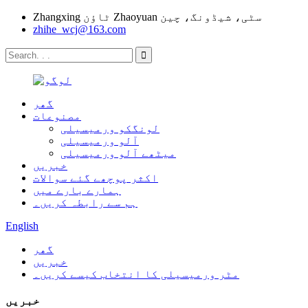
Zhangxing ٹاؤن Zhaoyuan سٹی، شیڈونگ، چین
zhihe_wcj@163.com
گھر
مصنوعات
لونگکو ورمیسیلی
آلو ورمیسیلی
میٹھے آلو ورمیسیلی
خبریں
اکثر پوچھے گئے سوالات
ہمارے بارے میں
ہم سے رابطہ کریں۔
English
گھر
خبریں
مٹر ورمیسیلی کا انتخاب کیسے کریں۔
خبریں