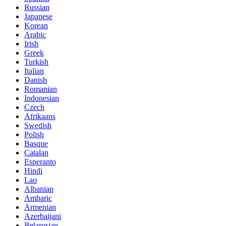
Russian
Japanese
Korean
Arabic
Irish
Greek
Turkish
Italian
Danish
Romanian
Indonesian
Czech
Afrikaans
Swedish
Polish
Basque
Catalan
Esperanto
Hindi
Lao
Albanian
Amharic
Armenian
Azerbaijani
Belarusian