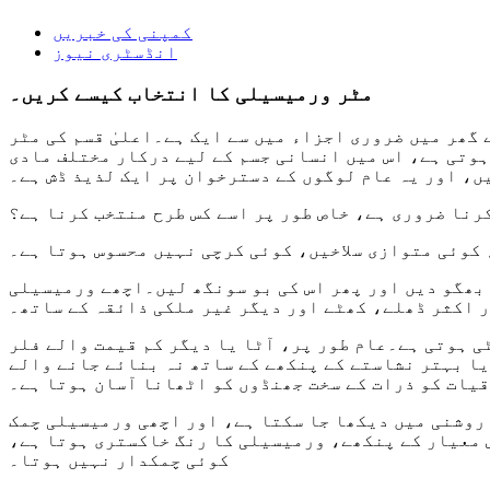
کمپنی کی خبریں
انڈسٹری نیوز
مٹر ورمیسیلی کا انتخاب کیسے کریں۔
گھر میں ضروری اجزاء میں سے ایک ہے۔اعلیٰ قسم کی مٹر
ہوتی ہے، اس میں انسانی جسم کے لیے درکار مختلف مادی
ں، اور یہ عام لوگوں کے دسترخوان پر ایک لذیذ ڈش ہے۔
نا ضروری ہے، خاص طور پر اسے کس طرح منتخب کرنا ہے؟
کوئی متوازی سلاخیں، کوئی کرچی نہیں محسوس ہوتا ہے۔
 بھگو دیں اور پھر اس کی بو سونگھ لیں۔اچھے ورمیسیلی
ر اکثر ڈھلے، کھٹے اور دیگر غیر ملکی ذائقہ کے ساتھ۔
ی ہوتی ہے۔عام طور پر، آٹا یا دیگر کم قیمت والے فلر
یا بہتر نشاستے کے پنکھے کے ساتھ نہ بنائے جانے والے
 روشنی میں دیکھا جا سکتا ہے، اور اچھی ورمیسیلی چمک
 معیار کے پنکھے، ورمیسیلی کا رنگ خاکستری ہوتا ہے،
کوئی چمکدار نہیں ہوتا۔