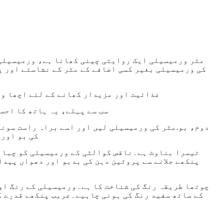
مٹر ورمیسیلی ایک روایتی چینی کھانا ہے، ورمیسیلی گ
کی ورمیسیلی بغیر کسی اضافے کے مٹر کے نشاستے اور پ
غذائیت اور مزیدار کھانے کے لئے اچھا ور
سب سے پہلے، یہ ہاتھ کا احس
دوم، بو.مٹر کی ورمیسیلی لیں اور اسے براہ راست سونگ
کی بو اور 
تیسرا بناوٹ ہے۔ناقص کوالٹی کے ورمیسیلی کو چبانے
پنکھے جلانے سے پروٹین دہن کی بدبو اور دھواں پیدا
چوتھا طریقہ رنگ کی شناخت کا ہے۔ورمیسیلی کے رنگ اور
کے ساتھ سفید رنگ کی ہونی چاہیے۔غریب پنکھے قدرے گ