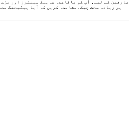
صارفین کے لیے، آپ کو باقاعدہ شاپنگ سینٹرز اور بڑے 
پر زیادہ سخت چیک۔مشاہدہ کریں کہ آیا پیکیجنگ مضب