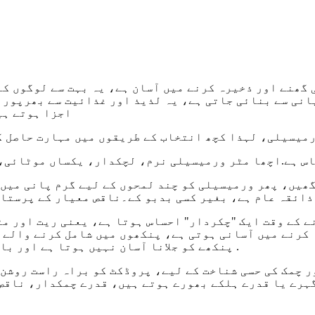
ھنے اور ذخیرہ کرنے میں آسان ہے، یہ بہت سے لوگوں کے 
انی سے بنائی جاتی ہے، یہ لذیذ اور غذائیت سے بھرپور 
اجزا ہوتے ہی
میسیلی، لہذا کچھ انتخاب کے طریقوں میں مہارت حاصل کر
اس ہے.اچھا مٹر ورمیسیلی نرم، لچکدار، یکساں موٹائی، 
ھیں، پھر ورمیسیلی کو چند لمحوں کے لیے گرم پانی میں
ذائقہ عام ہے، بغیر کسی بدبو کے۔ناقص معیار کے پرستا
 کے وقت ایک "چکردار" احساس ہوتا ہے، یعنی ریت اور مٹ
 کرنے میں آسانی ہوتی ہے، پنکھوں میں شامل کرنے والے 
پنکھے کو جلانا آسان نہیں ہوتا ہے اور باقیات کو ذرات کے سخت جھنڈوں کو اٹھانا آسان ہوتا ہے۔ .
 چمک کی حسی شناخت کے لیے، پروڈکٹ کو براہ راست روشن
ہرے یا قدرے ہلکے بھورے ہوتے ہیں، قدرے چمکدار، ناقص