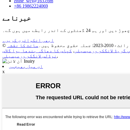
zhihe_wcj@163.com
+86 19862224069
خبرنامے
ندر رابطے میں ہوں گے۔
ابھی انکوائری کریں۔
2023: جملہ حقوق محفوظ ہیں۔
سائٹ کا نقشہ
 گریڈ لانگکو ورمیسیلی
,
کپاس کا دھاگہ بندھا ہوا گلاس
,
نوڈلس لانگکو ورمیسیلی
ای میل بھیجیں
x