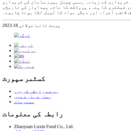
 خریداری کے زیادہ رسمی چینل ہیں، سامان کی خریداری
، فیکٹری کا پتہ، پروڈکٹ کا نام، پیداوار کی تاریخ،
 لائف، اجزاء اور دیگر مواد کا لیبل لگا ہونا چاہیے۔
پوسٹ ٹائم: جولائی 18-2023
کسٹمر سپورٹ
ہم سے رابطہ کریں۔
ہمارے بارے میں
مصنوعات
رابطہ کی معلومات
Zhaoyuan Luxin Food Co., Ltd.