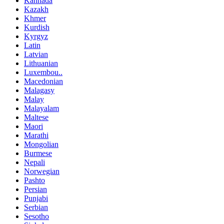
Kannada
Kazakh
Khmer
Kurdish
Kyrgyz
Latin
Latvian
Lithuanian
Luxembou..
Macedonian
Malagasy
Malay
Malayalam
Maltese
Maori
Marathi
Mongolian
Burmese
Nepali
Norwegian
Pashto
Persian
Punjabi
Serbian
Sesotho